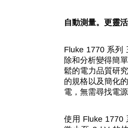
像儀 - TC03A/TC03A PRO
自動測量。更靈活
Fluke 177
除和分析變得簡單。
Fluke iSee™ ii01 手機型聲學成
像儀
鬆的電力品質研
的規格以及簡化
電，
無需尋找電源
使用 Fluke 
testo 860i KIT 手機型紅外線熱
影像儀