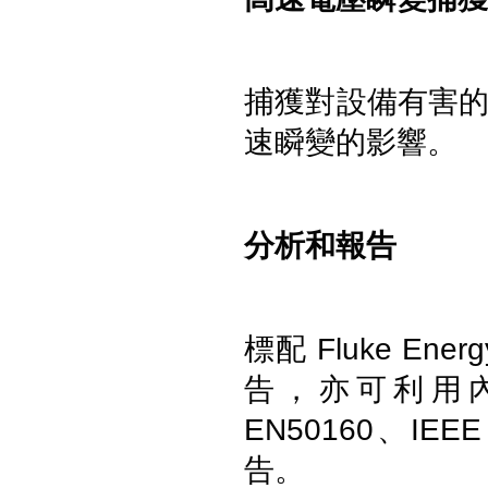
Fluke GFL-1500 太陽能接地故
障定位器
捕獲對設備有害
速瞬變的影響。
分析和報告
Fluke ii1020C 工業聲波影像儀
標配 Fluke En
告，亦可利用
EN50160、IEE
告。
Fluke iSee™ 手機型紅外線熱影