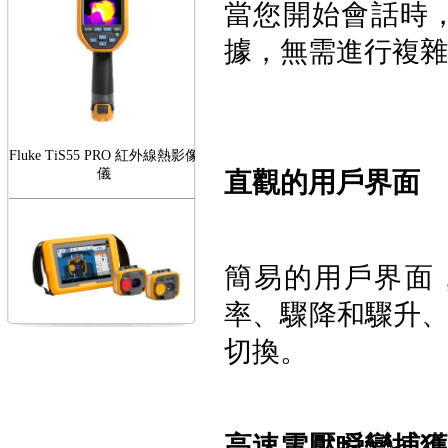
當您開始會話時
據，
無需進行複雜
Fluke TiS55 PRO 紅外線熱影像
儀
直觀的用戶界面
簡易的用戶界面，
率、驟降和驟升
FLUKE RotAlign Elite 雷射對
心儀
切換。
高速電壓瞬變捕獲