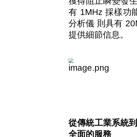
獲得阻止瞬變發生的
有 1MHz 採樣功
分析儀 則具有 2
提供細節信息。
Fluke iSee™ 手機型紅外線熱影
像儀 - TC03A/TC03A PRO
Fluke iSee™ ii01 手機型聲學成
像儀
從傳統工業系統
全面的服務