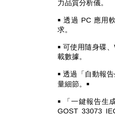
力品質分析儀。
透過 PC 應
￭ 
求。
可使用隨身碟、W
￭ 
Fluke TiS75 PRO 紅外線熱影像
載數據。
儀
透過「自動報告
￭ 
量細節。
￭
「一鍵報告生成工
￭ 
GOST 33073