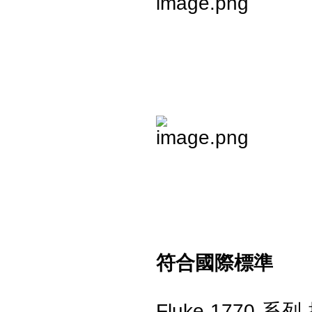
UNI-T UT219PV鈎表 (電動車/
太陽能專用電流鈎表)
Fluke IRR2-BT 太陽能照度計
專業版(附安裝架)
符合國際標準
Fluke 1770 系