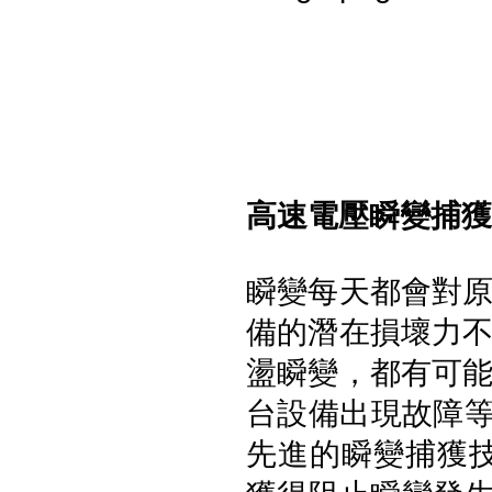
心儀
高速電壓瞬變捕獲
Fluke GFL-1500 太陽能接地故
障定位器
瞬變每天都會對
備的潛在損壞力
盪瞬變，
都有可
台設備出現故障等各種問
Fluke ii1020C 工業聲波影像儀
先進的瞬變捕獲