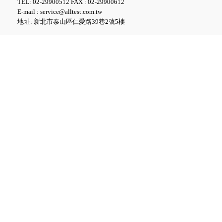
TEL: 02-29900512 FAX : 02-29900612
E-mail : service@alltest.com.tw
地址: 新北市泰山區仁愛路39巷2號5樓
FLUKE ESA712 Electrical
Safety Analyzer 醫療電氣安全
分析儀
FLUKE ESA715 Electrical
Safety Analyzer 醫療電氣安全
分析儀