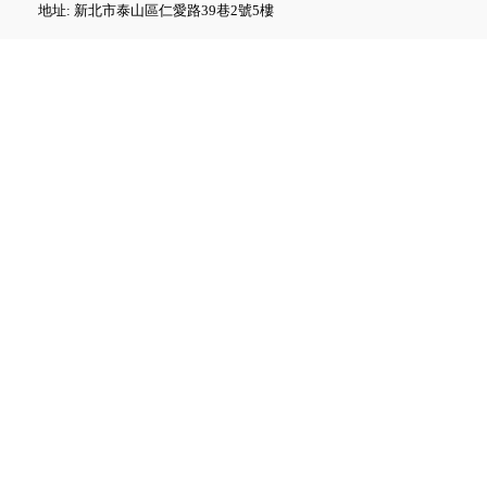
地址: 新北市泰山區仁愛路39巷2號5樓
Fluke GFL-1500 太陽能接地故
障定位器
Fluke ii1020C 工業聲波影像儀