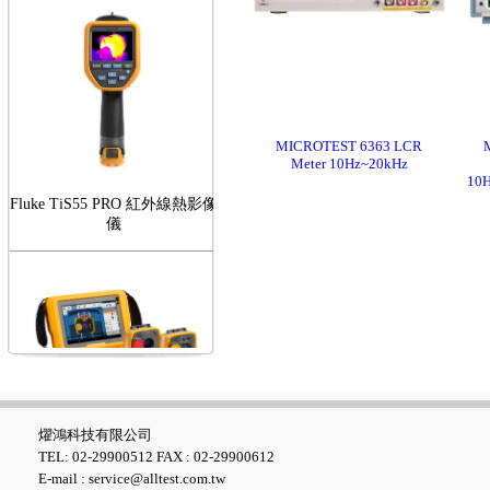
MICROTEST 6363 LCR
Meter 10Hz~20kHz
10H
Fluke TiS55 PRO 紅外線熱影像
儀
FLUKE RotAlign Elite 雷射對
心儀
燿鴻科技有限公司
TEL: 02-29900512 FAX : 02-29900612
E-mail : service@alltest.com.tw