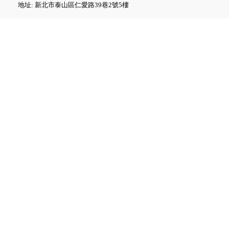
地址: 新北市泰山區仁愛路39巷2號5樓
Fluke GFL-1500 太陽能接地故
障定位器
Fluke ii1020C 工業聲波影像儀