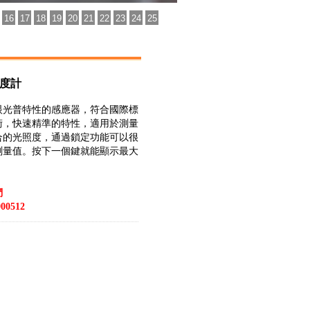
16
17
18
19
20
21
22
23
24
25
 照度計
眼光普特性的感應器，符合國際標
術，快速精準的特性，適用於測量
合的光照度，通過鎖定功能可以很
測量值。按下一個鍵就能顯示最大
們
00512