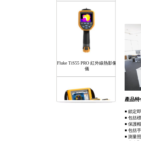
Fluke TiS55 PRO 紅外線熱影像
儀
產品特
￭
鎖定即
FLUKE RotAlign Elite 雷射對
￭
包括
心儀
￭
保護
￭
包括
￭
測量