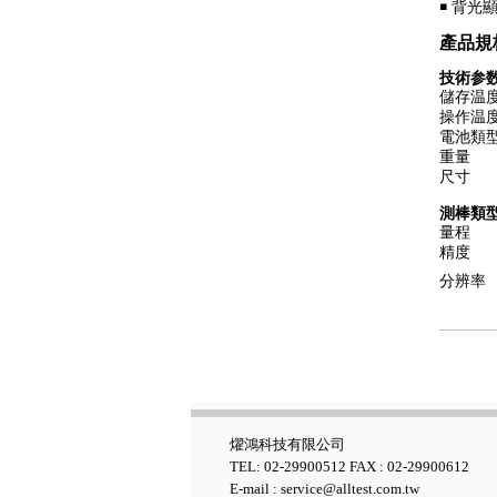
￭
背光
產品規格
技術参
儲存温
操作温
電池類
Fluke GFL-1500 太陽能接地故
重量
障定位器
尺寸
測棒類型
量程
精度
分辨率
Fluke ii1020C 工業聲波影像儀
燿鴻科技有限公司
TEL: 02-29900512 FAX : 02-29900612
E-mail : service@alltest.com.tw