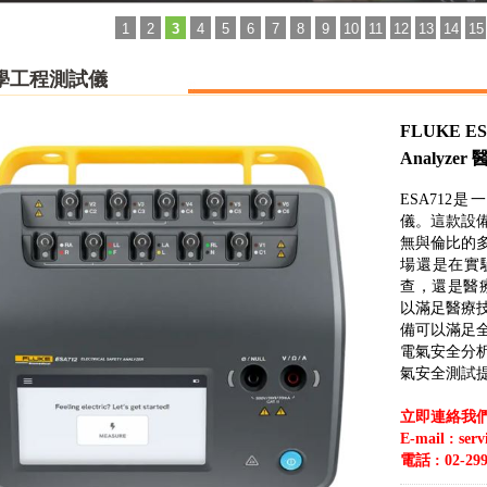
1
2
3
4
5
6
7
8
9
10
11
12
13
14
15
學工程測試儀
FLUKE ESA7
Analyz
ESA712
儀。這款設
無與倫比的
場還是在實
查，還是醫療
以滿足醫療
備可以滿足
電氣安全分
氣安全測試
立即連絡我
E-mail : ser
電話 : 02-299