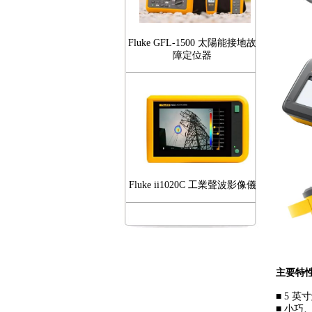
Fluke GFL-1500 太陽能接地故
障定位器
Fluke ii1020C 工業聲波影像儀
主要特
Fluke iSee™ 手機型紅外線熱影
■ 5 
像儀 - TC03A/TC03A PRO
■ 小