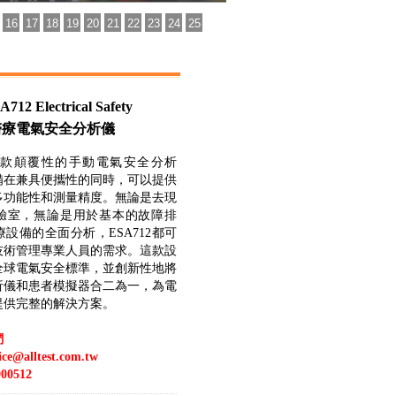
16
17
18
19
20
21
22
23
24
25
12 Electrical Safety
er 醫療電氣安全分析儀
是一款顛覆性的手動電氣安全分析
備在兼具便攜性的同時，可以提供
多功能性和測量精度。無論是去現
驗室，無論是用於基本的故障排
設備的全面分析，ESA712都可
技術管理專業人員的需求。這款設
全球電氣安全標準，並創新性地將
析儀和患者模擬器合二為一，為電
提供完整的解決方案。
們
vice@alltest.com.tw
00512