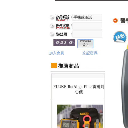
醫
Fluke TiS55 PRO 紅外線熱影像
儀
加入會員
忘記密碼
FLUKE RotAlign Elite 雷射對
心儀