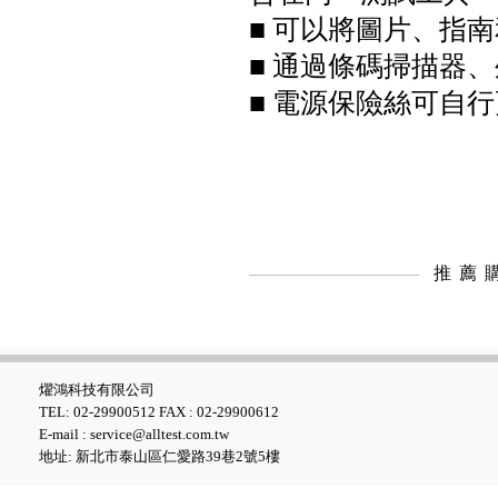
■ 可以將圖片、指
Fluke iSee™ 手機型紅外線熱影
像儀 - TC03A/TC03A PRO
■ 通過條碼掃描器
■ 電源保險絲可自
推薦
Fluke iSee™ ii01 手機型聲學成
像儀
燿鴻科技有限公司
TEL: 02-29900512 FAX : 02-29900612
E-mail : service@alltest.com.tw
地址: 新北市泰山區仁愛路39巷2號5樓