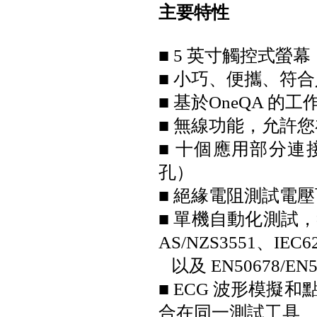
主要特性
■ 5 英寸觸控式螢
Fluke GFL-1500 太陽能接地故
■ 小巧、便攜、符
障定位器
■ 基於OneQA 
■ 無線功能，允許
■ 十個應用部分連
孔）
■ 絕緣電阻測試電壓可選
Fluke ii1020C 工業聲波影像儀
■ 單機自動化測試，符
AS/NZS3551、IEC6
以及 EN50678/EN5
■ ECG 波形模
合在同一測試工具