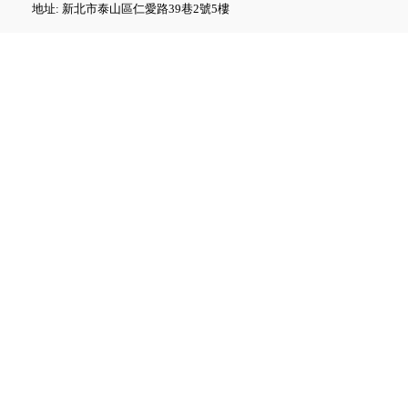
地址: 新北市泰山區仁愛路39巷2號5樓
Fluke GFL-1500 太陽能接地故
障定位器
Fluke ii1020C 工業聲波影像儀